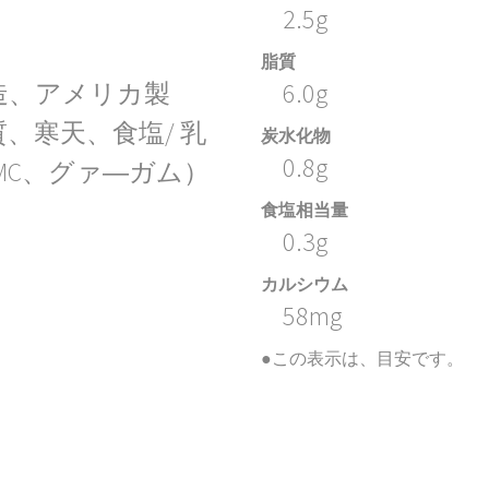
2.5g
脂質
造、アメリカ製
6.0g
、寒天、食塩/ 乳
炭水化物
0.8g
MC、グァ―ガム）
食塩相当量
0.3g
カルシウム
58mg
●この表示は、目安です。